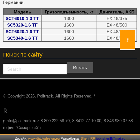
Германии.
Модель
Грузоподъемность, кг
Двигатель, АКБ
SCT6010-1,3 TT
1300
EX 48/375
SC5320-1,6 TF
1600
EX 48/500
SCT6020-1,6 TT
1600
EX 48/500
SC5340-1,6 TT
1600
EX 48/625
Поиск по сайту
© Copyright 2026, Politrack. All Rights Reserved. /
info@politrack.ru
8-800-222-58-70, 8-8412-77-10-00, 8-846-989-07-58
(офис "Самарский")
Дизайн:
www.diablodesign.eu
Разработка:
SheriffRR
job_sheriff@mail.ru